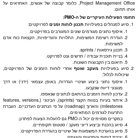
Project Management Office, כלומר קבוצה של אנשים, האחראים על
אותו תחום.
תחומי הפעילות העיקריים של ה-PMO:
סיוע למנהלים בפעילויות
תכנון לוחות זמנים
לפרויקטים:
איסוף נתונים מגורמים שונים המעורבים בפרויקטים.
הגדרת רשימת המשימות, התלויות והעדיפויות, הקצאת כוח אדם
למשימות.
תכנון גירסאות / sprints.
בניית תוכנית עבודה / תרשים גנט לפרויקט.
תיאום בין הקבוצות השונות.
סיוע בפעילויות
מעקב שוטף
אחרי לוחות הזמנים של הפרויקטים,
שיכולות לכלול:
איסוף נתוני ביצוע ושינויי הגדרות, באופן עצמאי (ידני) או דרך
מנגנוני דיווח שנקבעו.
עדכון לוחות הזמנים בהתאם לנתונים שנאספו.
איתור בעיות בטווח הקצר (sprints), הבינוני (features, versions,
milestones) והארוך (roadmap) על פי הנתונים העדכניים. העברת
התרעות לגורמים המתאימים.
במקרים מסוימים יכול ה-PMO גם להעלות הצעות לפתרון.
סיוע בהכנת וביצוע דיוני מעקב / סטטוס תקופתיים.
סיוע בהערכת המשמעות של שינויים בהגדרת הפרויקטים.
יצירת דוחות והתרעות והצגתם.