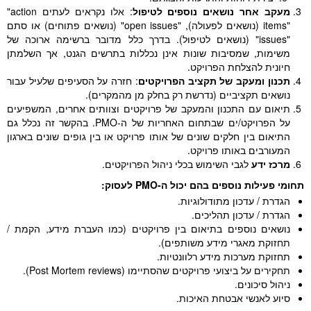
מעקב אחר נושאים נוספים לטיפול
: אלו נקראים לעתים
"action
items"
(נושאים לפעולה),
"open issues"
(נושאים פתוחים) או סתם
"issues"
(נושאים לטיפול). בדרך כלל מדובר ברשימה ארוכה של
משימות, שמסיבות שונות אינן נכללות בתרשים הגנט, אך השלמתן
חיונית להצלחת הפרויקט.
תכנון ומעקב של תקציב הפרויקטים
: חזרה על הסעיפים שלעיל עבור
נושאים תקציביים (נדרשת רק בחלק מן מהמקרים).
תיאום עם התכנון והמעקב של פרויקטים וצוותים אחרים, המשפיעים
על הפרויקט/ים שבתחום האחריות של ה-PMO. בהקשר זה נכלל גם
התיאום בין חלקים שונים של אותו פרויקט או בין גופים שונים בארגון
המעורבים באותו פרויקט.
מרכז ידע
לגבי השימוש בכלי ניהול הפרויקטים.
תחומי פעילות נוספים בהם יכול ה-PMO לעסוק:
הגדרת / עדכון מתודולוגיות.
הגדרת / עדכון תהליכים.
נושאים נוספים בתיאום בין פרויקטים (כמו העברת מידע, הקמת /
תחזוקת מאגרי מידע משותפים).
תחזוקת מערכות מידע רלוונטיות.
תחקירים על ביצועי פרויקטים שהסתיימו (Post Mortem reviews).
ניהול סיכונים.
סיוע לאנשי אבטחת האיכות.