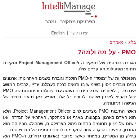
הפרויקט מתקצר - ומהר
יצירת קשר
|
English
בלוג
>
מאמרים
PMO - על מה ולמה?
הגדרה בסיסית של תפקיד ה-Project Management Office/r וסקירת
תחומי הפעילות העיקריים שלו.
הפופולריות של "מוסד" ה-PMO הולכת וגוברת בשנים האחרונות. ארגונים
רבים צוברים ניסיון בשימוש בו ורואים ברכה בעמלם. עדיין, לרבים המושג
אינו מוכר, ולאחרים יש רק היכרות מעטה עם היכולות והיתרונות שה-PMO
יכול להביא לארגון שלהם. לטובת כל אלו, מופיע כאן תיאור בסיסי של
הגישה ויתרונותיה.
ראשי התיבות PMO מציינים לרוב Project Management Officer, הלא
הוא האדם בארגון, בקבוצה, באגף או במחלקה, האחראי על הגדרה ו/או
יישום של מגוון תחומים בתחום ניהול הפרויקטים, שהבולט מביניהם הוא
התכנון, המעקב והבקרה אחר התקדמות לוחות הזמנים של הפרויקטים.
בחלק מן המקרים, במיוחד כאשר מדובר בארגונים גדולים, ה-PMO הוא