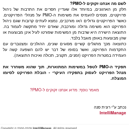
לשם מה אנחנו זקוקים ל-PMO?
חלק מן הארגונים, במיוחד אלו שעדיין חסרים את התרבות של ניהול
פרויקטים, מנסים להעמיס את משימות ה-PMO על מנהלי הפרויקטים.
כאשר הפרויקטים גדולים ו/או מורכבים, נמצא לעתים קרובות שגם ניהול
הפרויקט הוא משימה גדולה ומורכבת, שאדם יחיד מתקשה לעמוד בה.
התוצאה הישירה היא שרבות מן המשימות שפורטו לעיל אינן מבוצעות או
שהן מבוצעות באופן מוגבל בלבד.
כתוצאה מכך מתגלים קשיים מסוגים שונים, ההולכים ומצטברים עם
התקדמות הפרויקט, ואשר בסופו של דבר יש להם השפעה קשה על
העמידה במטרות הפרויקט (זמנים, תקציב, תכולה ואיכות התוצאה).
תפקיד ה-PMO לטפל במשימות המתוארות, תוך שהוא משחרר את
מנהל הפרויקט לעסוק בתפקידו העיקרי - הובלת הפרויקט לסיומו
המוצלח.
מאמר נוסף: מדוע אנחנו זקוקים ל-PMO?
נכתב ע"י רונית סנה
IntelliManage
Copyright © 2000-2026
IntelliManage
, All rights reserved.