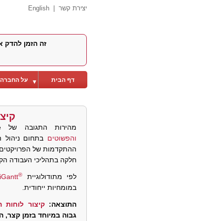
יצירת קשר
|
English
זה הזמן להדק א
דף הבית
על החברה
▼
קיצ
מהירות התגובה של IntelliManage ופתרונותיה
והפשוטים
בתחום ניהול ה
ההתקדמות של הפרויקטים
חלקה בתהליכי העבודה הקי
®
לפי מתודולוגיית
liGantt
במומחיות ייחודית.
התוצאה:
קיצור לוחות ה
גבוה במיוחד בזמן קצר, 