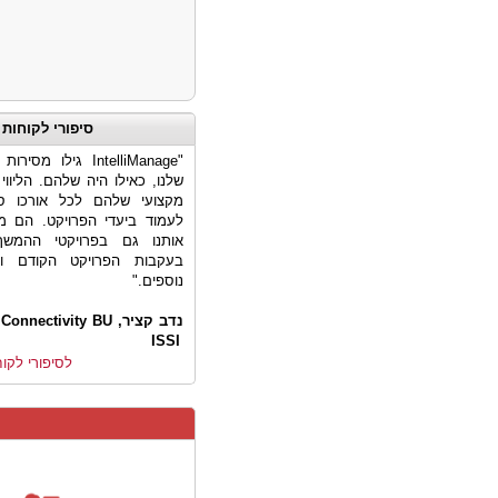
סיפורי לקוחות
"IntelliManage גילו 
שלנו, כאילו היה שלהם. הליוו
מקצועי שלהם לכל אורכו סי
לעמוד ביעדי הפרויקט. הם מ
אותנו גם בפרויקטי ההמשך
בעקבות הפרויקט הקודם וכ
נוספים."
נדב קציר, VP and GM Connectivity BU,
י
ISSI
לסיפורי לקוח