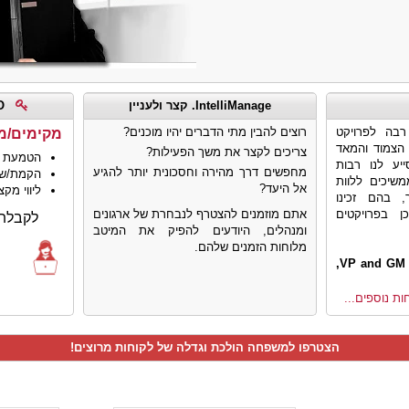
IntelliManage. קצר ולעניין
PMO זאת מומחיות
מסירות רבה לפרויקט
רוצים להבין מתי הדברים יהיו מוכנים?
מקימים/משד
י הצמוד והמאד
צריכים לקצר את משך הפעילות?
הטמעת
יע לנו רבות
מחפשים דרך מהירה וחסכונית יותר להגיע
הקמת/שד
משיכים ללוות
אל היעד?
ליווי מקצ
, בהם זכינו
ן בפרויקטים
אתם מוזמנים להצטרף לנבחרת של ארגונים
לקבלת
ומנהלים, היודעים להפיק את המיטב
מלוחות הזמנים שלהם.
ות נוספים...
הצטרפו למשפחה הולכת וגדלה של לקוחות מרוצים!