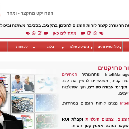
הפרויקט מתקצר - ומהר
ת החגורה: קיצור לוחות הזמנים לחסכון בתקציב, בסביבה משתנה וביכו
מתחילים כאן
סל השירותים
השיטה שלנו
בלוג
לקוחות
▼
▼
▼
▼
ור
פרויקטים
המהירים
פרויקטים, מאפשרים להאיץ את קצב
תוך ימי עבודה ספורים
, תוך השתלבות
ימים.
Intel
נבנים לוחות הזמנים במהירות,
זמנים, צמצום העלויות
וקבלת ROI
השקעה נמוכה ומאמץ קטן יחסית.